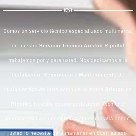
Somos un servicio técnico especializado multimarca,
en nuestro
Servicio Técnico Ariston Ripollet
trabajamos por y para usted. Nos dedicamos a la
Instalación
,
Reparación
y
Mantenimiento
de
cualquier tipo de instalación de la marca
Ariston
en
Ripollet
. Nuestro equipo profesional, técnico y
material está a su completa disposición allá donde
usted lo necesite para mantener en buen estado