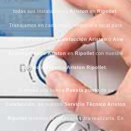
todas sus instalaciones
Ariston
en
Ripollet
.
Trabajamos en cada hogar, negocio o local para
alargar la vida de su
Calefacción
Ariston
o
Aire
Acondicionado
Ariston
en
Ripollet
con nuestro
Servicio Técnico Ariston Ripollet
.
Si desea una buena
Puesta punto
de su
Calefacción
, en nuestro
Servicio Técnico Ariston
Ripollet
tenemos lo necesario para realizarla. En