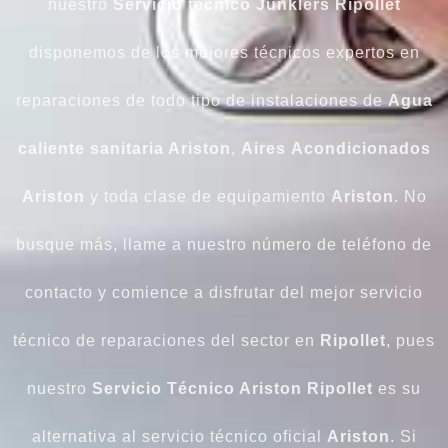
nuestro
Servicio técnico Junklers Ripollet
disponemos de los mejores técnicos expertos en
reparaciones de todo tipo de instalaciones de
Agua
caliente
sanitaria Ariston
,
Aires
Acondicionados
Ariston
y toda clase de equipamiento
Ariston
. No
busque más, llame a nuestro número de teléfono de
contacto y comience a disfrutar del mejor servicio
técnico de reparaciones del sector en
Ripollet
, pues
nuestro
Servicio Técnico Ariston Ripollet
es su
alternativa al servicio técnico oficial
Ariston
. Si