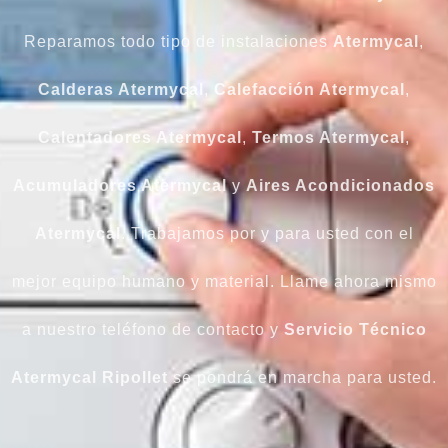
Reparamos todo tipo de instalaciones
Atermycal
,
Calderas Atermycal
,
Calefacción Atermycal
,
Calentadores Atermycal
,
Termos Atermycal
,
Acumuladores Atermycal
y
Aires Acondicionados
Atermycal
. Trabajamos por y para usted con el
mejor equipo humano y material. Llame ahora mismo
a nuestro teléfono de contacto y
Servicio Técnico
Atermycal Ripollet
se pondrá en marcha para usted.