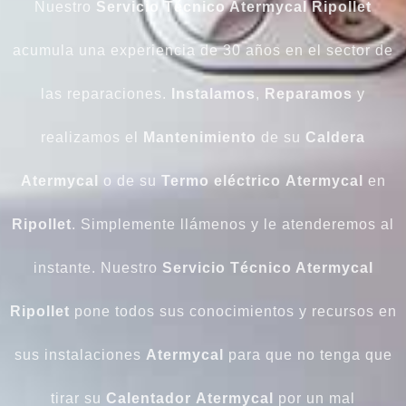
Nuestro
Servicio Técnico Atermycal Ripollet
acumula una experiencia de 30 años en el sector de
las reparaciones.
Instalamos
,
Reparamos
y
realizamos el
Mantenimiento
de su
Caldera
Atermycal
o de su
Termo
eléctrico
Atermycal
en
Ripollet
. Simplemente llámenos y le atenderemos al
instante. Nuestro
Servicio Técnico Atermycal
Ripollet
pone todos sus conocimientos y recursos en
sus instalaciones
Atermycal
para que no tenga que
tirar su
Calentador
Atermycal
por un mal