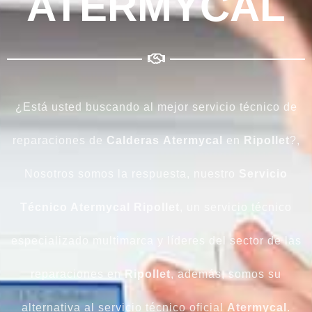
ATERMYCAL
¿Está usted buscando al mejor servicio técnico de
reparaciones de
Calderas
Atermycal
en
Ripollet
?,
Nosotros somos la respuesta, nuestro
Servicio
Técnico Atermycal Ripollet
, un servicio técnico
especializado multimarca y líderes del sector de las
reparaciones en
Ripollet
, además, somos su
alternativa al servicio técnico oficial
Atermycal
.