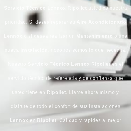
Servicio Técnico Lennox Ripollet
usted es nuestra
prioridad. Si desea reparar su
Aire
Acondicionado
Lennox
o si desea realizar un
Mantenimiento
o una
nueva
Instalación
, nosotros somos lo que necesita.
Nuestro
Servicio Técnico Lennox Ripollet
es el
servicio técnico de referencia y de confianza que
usted tiene en
Ripollet
. Llame ahora mismo y
disfrute de todo el confort de sus instalaciones
Lennox
en
Ripollet
. Calidad y rapidez al mejor