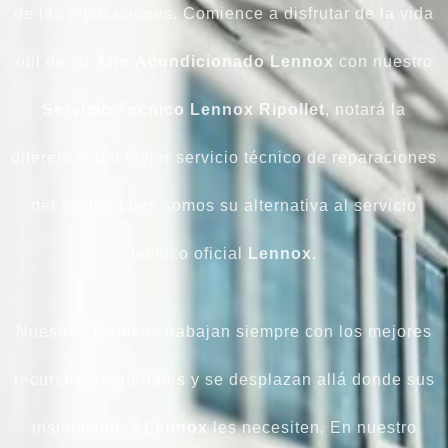
de las reparaciones. Comience a disfrutar de la vida
útil de su
Aire
Acondicionado Lennox
con nuestro
Servicio Técnico Lennox Ripollet
, notará la
diferencia del mejor servicio técnico de reparaciones
del sector, pues somos su alternativa al servicio
técnico oficial
Lennox
.
Nuestros técnicos trabajan siempre con los mejores
recursos y materiales y se desplazan allá donde sus
instalaciones
Lennox
les necesiten. En nuestro