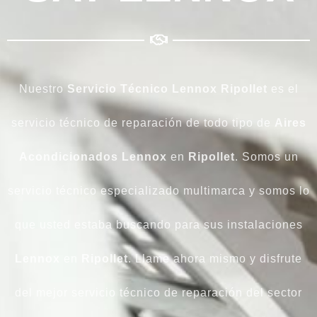
Nuestro
Servicio Técnico Lennox Ripollet
es el
servicio técnico de reparación de todo tipo de
Aires
Acondicionados
Lennox
en
Ripollet
. Somos un
servicio técnico especializado multimarca y somos lo
que usted estaba buscando para sus instalaciones
Lennox
en
Ripollet
. Llame ahora mismo y disfrute
del mejor servicio técnico de reparación del sector