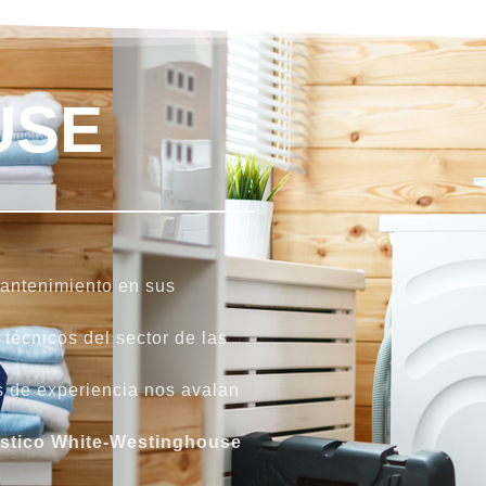
USE
mantenimiento en sus
técnicos del sector de las
os de experiencia nos avalan
stico
White-Westinghouse