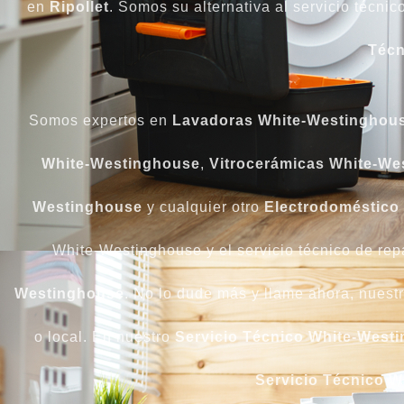
en
Ripollet
. Somos su alternativa al servicio técnico
Técn
Somos expertos en
Lavadoras White-Westinghou
White-Westinghouse
,
Vitrocerámicas White-We
Westinghouse
y cualquier otro
Electrodoméstico
White-Westinghouse y el servicio técnico de repa
Westinghouse
. No lo dude más y llame ahora, nuestr
o local. En nuestro
Servicio Técnico White-Westi
Servicio Técnico W