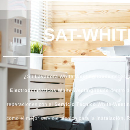
SAT-WHI
¿Su
Lavadora White-Westinghouse
necesit
Electrodomésticos
White-Westinghouse
dentro 
reparaciones con el
Servicio
Técnico White-Westi
como el mejor servicio técnico para la
Instalación
,
R