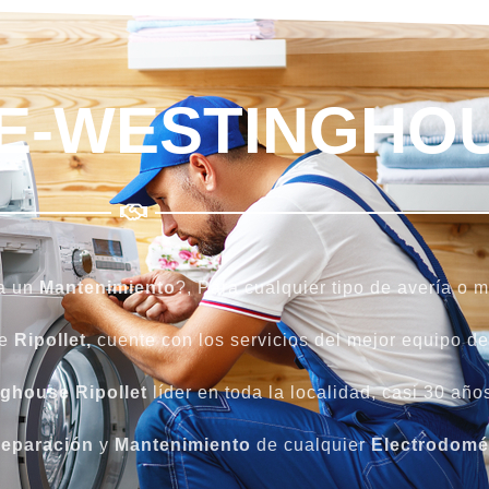
TE-WESTINGHO
a un
Mantenimiento
?, Para cualquier tipo de avería o 
de
Ripollet,
cuente con los servicios del mejor equipo de 
nghouse Ripollet
líder en toda la localidad, casi 30 añ
eparación
y
Mantenimiento
de cualquier
Electrodomé