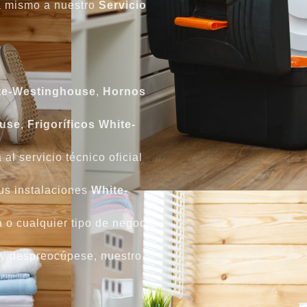
a mismo a nuestro
Servicio
ite-Westinghouse
,
Hornos
ouse
,
Frigoríficos White-
 al servicio técnico oficial
sus instalaciones
White-
a o cualquier tipo de negocio
 y despreocúpese, nuestro