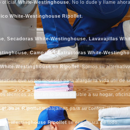
 oficial
White-Westinghouse
, No lo dude y llame ahor
ico White-Westinghouse Ripollet.
se
,
Secadoras White-Westinghouse
,
Lavavajillas Wh
stinghouse
,
Campanas Extractoras White-Westingh
 White-Westinghouse
en
Ripollet
. Somos su alternativa
ración que usted necesita para alargar la vida útil de 
os técnicos acudirán lo antes posible a su hogar, oficin
nghouse Ripollet
trabajamos para su confort, llámenos
hite-Westinghouse Ripollet
se encargará de todo.