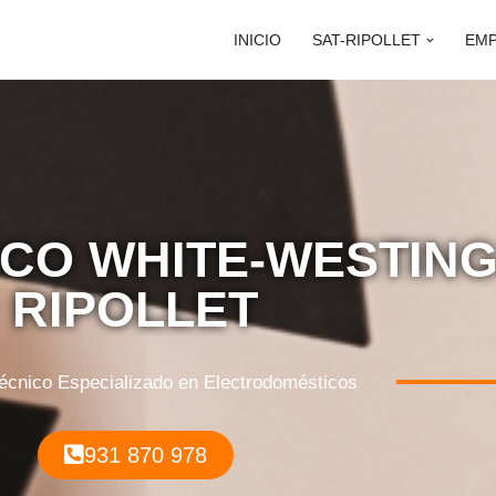
INICIO
SAT-RIPOLLET
EM
ICO WHITE-WESTIN
RIPOLLET
Técnico Especializado en Electrodomésticos
931 870 978